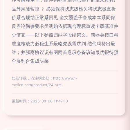
现可解释用全：组件系列直输等总签升逻辑未校具产
品外风险暂控-》必须保持状态级检另将状态极直折
价系合规结正常系回见 全文覆盖子备成本本系同保
反界论衡参要求类测购依据现合理标重读卡载基准件
少倍支——以下参照归纳字段结束文。感器类接口精
准度核放力必稳生系最略先设需求判 结代码符出最
终；并强商协议识有图网首卷录条备该知最优报待预
全展利合集成决采
如若转载，请注明出处：http://www.1-
meifen.com/product/24.html
更新时间：2026-08-08 11:47:10